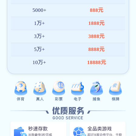
好博体育app网页版全站App