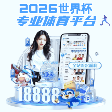
注册入口
好博体育APP网页版
· 体育
观看更便捷
连接你的赛事视野，打造球迷专属的数字主场。
好博体育
app网页版网页版
提供多终端支持、高清视频、 实时比分
与赛事推荐，让你随时随地畅享体育内容。
网页端入口