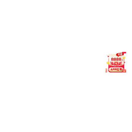
请确认您的网络连接是否稳定，建议使用 4G/5G 或 Wi-Fi
网络。如仍有问题，可尝试切换清晰度或联系平台客服排
查设备兼容性。
6
如何联系客服？支持哪些语言？
我们提供 7×24 小时在线服务，支持中文、英文、马来语
三语交流。您可通过官网 Live Chat、Telegram 或
WhatsApp 快速联系人工客服。