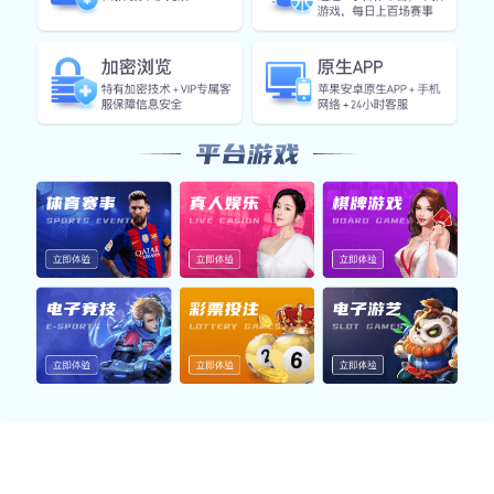
例如，中场核心与前锋之间默契配合，使得球队攻击效率显
著提升。这些年轻人的进步不仅提升了自身价值，也为整个
团队注入了新的活力。莱因克尔相信，只要这些年轻人在关
键比赛中能够稳定发挥，他们就能帮助阿森纳克服困难，实
现逆袭。
与此同时，经验丰富的老将也起到了重要作用。他们不仅能
够稳定军心，还能在关键时刻为球队提供指导和支持。有这
些老将坐镇，相信年轻人会更加从容应对即将到来的挑战。
3、心理素质影响比赛结果
心理素质对于任何一支球队来说都是不可或缺的一部分。在
高压环境下，比如与巴黎这样的顶级俱乐部交锋时，更需要
具备强大的心理承受能力。莱因克尔指出，近年来阿森纳在
这一点上有所改善，他们已经逐渐学会如何应对压力，并在