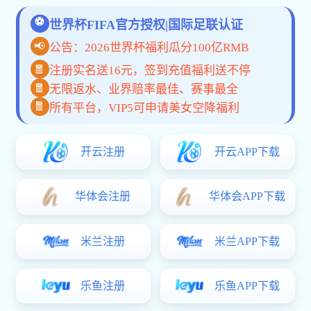
下载APP
莱因克尔看好阿森纳逆袭巴黎实现双冠
王的信心与期待
2026-06-27 22:34
阅读 52 次