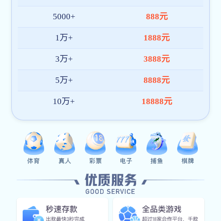
良好的竞技状态。
尤其是在进攻端，阿森纳通过快速传递与跑位配合不断撕裂
对方防线。他们不仅拥有优秀的边路突破能力，还能通过中
路渗透创造机会。这种战术上的多样性让球队在面对巴黎这
样的豪门时，有了更多可以利用的空间和机会。
此外，在防守端，阿森纳也加强了整体协作，通过压迫式防
守限制对手发挥。这样的策略无疑增加了他们在大赛中的胜
算，使得莱因克尔对于他们逆袭巴黎充满信心。
2、球员表现决定成败
要想实现双冠王梦想，球员个人表现至关重要。阿森纳目前
阵中拥有一批年轻而有潜力的球员，他们在场上的拼搏精神
和技术能力不容小觑。在过去几个赛季中，一些年轻球员已
经开始崭露头角，为球队贡献了关键进球和助攻。