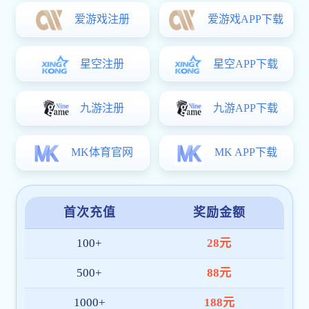
首页
体育热点
正文
在足球的世界里，阿森纳和巴黎圣日耳曼都是各自联赛中的
强队，历史上有着辉煌的成就。近日，前英格兰球星莱因克
尔对阿森纳的未来表示乐观，他认为这支球队有能力逆袭巴
黎，实现双冠王的目标。本文将围绕莱因克尔的观点，从四
个方面进行深入分析，包括阿森纳的战术变化、球员表现、
心理素质以及俱乐部管理等方面，以探讨其实现双冠王的信
心与期待。
1、战术创新带来竞争优势
近年来，阿森纳在战术上进行了多次创新，这使得他们在比
赛中展现出了更强的竞争力。在主教练的带领下，球队逐渐
形成了独特的打法，不再依赖于单一风格，而是根据对手特
点灵活调整。这种灵活性使得阿森纳能够在面对强敌时保持